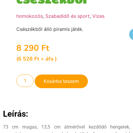
homokozós
,
Szabadidő és sport
,
Vizes
Csészékből álló piramis játék.
8 290
Ft
(
6 528
Ft
+ áfa )
Kosárba teszem
Leírás:
73 cm magas, 13,5 cm átmérővel kezdődő hengerek,