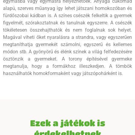
egymásba vagy egymásra helyezhetőek. Anyaga cukornád
alapú, szerves műanyag így lehet játszani homokozóban és
fürdőszobai kádban is. A színes csészék felkeltik a gyermek
figyelmét, szórakoztatnak és tanulnak egyszerre. A csészék
tökéletesen összehajthatók és nem foglalnak sok helyet.
Magával viheti őket nyaralásra a strandra, vagy egyszerűen
megtaníthatja gyermekét számolni, egyszerű és kellemes
módon stb. A gyönyörű és élénk színek a világ felfedezésére
ösztönzik a gyermeket. A torony építésével gyermeke
megtanulja, hogy a formákhoz illeszkedjen. A tömbök
használhatók homokformaként vagy játszópohárként is.
Ezek a játékok is
érdekelhetnek