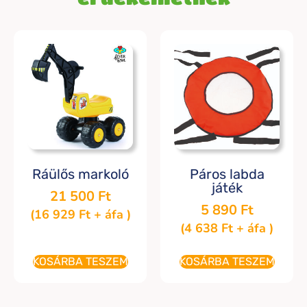
Ráülős markoló
Páros labda
játék
21 500
Ft
5 890
Ft
(
16 929
Ft
+ áfa )
(
4 638
Ft
+ áfa )
KOSÁRBA TESZEM
KOSÁRBA TESZEM