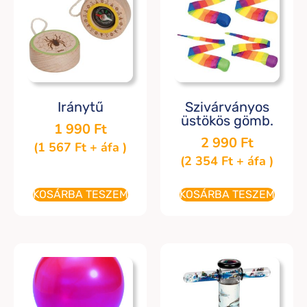
Iránytű
Szivárványos
üstökös gömb.
1 990
Ft
2 990
Ft
(
1 567
Ft
+ áfa )
(
2 354
Ft
+ áfa )
KOSÁRBA TESZEM
KOSÁRBA TESZEM