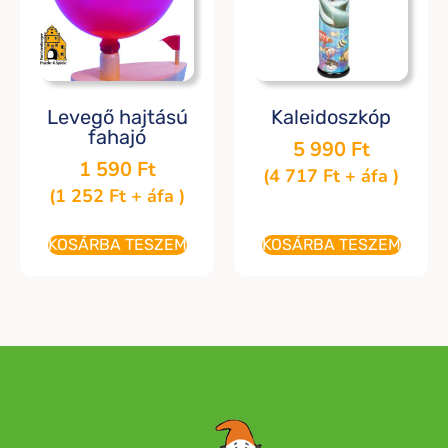
Levegő hajtású
Kaleidoszkóp
fahajó
5 990
Ft
1 590
Ft
(
4 717
Ft
+ áfa )
(
1 252
Ft
+ áfa )
KOSÁRBA TESZEM
KOSÁRBA TESZEM