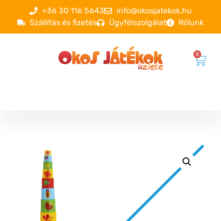
+36 30 116 5643
info@okosjatekok.hu
Szállítás és fizetés
Ügyfélszolgálat
Rólunk
0