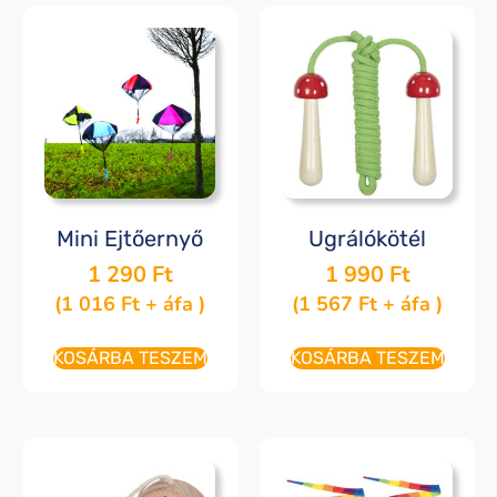
Mini Ejtőernyő
Ugrálókötél
1 290
Ft
1 990
Ft
(
1 016
Ft
+ áfa )
(
1 567
Ft
+ áfa )
KOSÁRBA TESZEM
KOSÁRBA TESZEM