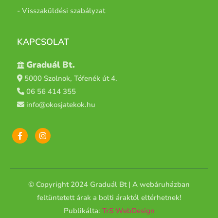
- Visszaküldési szabályzat
KAPCSOLAT
Graduál Bt.
5000 Szolnok, Tófenék út 4.
06 56 414 355
info@okosjatekok.hu
© Copyright 2024 Graduál Bt | A
webáruházban
feltüntetett árak a bolti áraktól eltérhetnek!
Publikálta:
TrS WebDesign