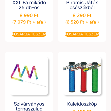
XXL Fa mikádó
Piramis Játék
25 db-os
csészékből
8 990
Ft
8 290
Ft
(
7 079
Ft
+ áfa )
(
6 528
Ft
+ áfa )
KOSÁRBA TESZEM
KOSÁRBA TESZEM
Szivárványos
Kaleidoszkóp
tornaszalag