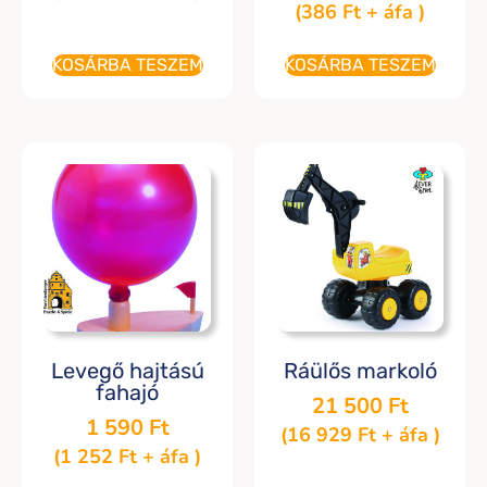
(
386
Ft
+ áfa )
KOSÁRBA TESZEM
KOSÁRBA TESZEM
Levegő hajtású
Ráülős markoló
fahajó
21 500
Ft
1 590
Ft
(
16 929
Ft
+ áfa )
(
1 252
Ft
+ áfa )