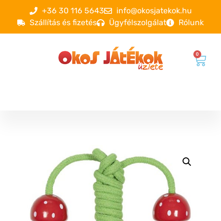
+36 30 116 5643
info@okosjatekok.hu
Szállítás és fizetés
Ügyfélszolgálat
Rólunk
0