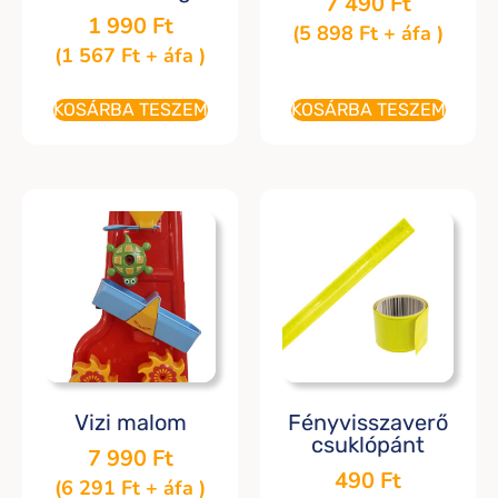
7 490
Ft
1 990
Ft
(
5 898
Ft
+ áfa )
(
1 567
Ft
+ áfa )
KOSÁRBA TESZEM
KOSÁRBA TESZEM
Vizi malom
Fényvisszaverő
csuklópánt
7 990
Ft
490
Ft
(
6 291
Ft
+ áfa )