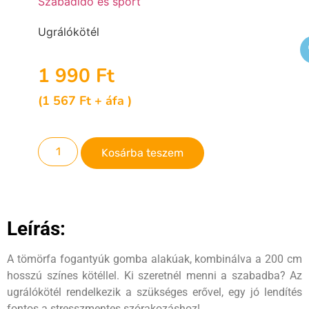
Szabadidő és sport
Ugrálókötél
1 990
Ft
(
1 567
Ft
+ áfa )
Kosárba teszem
Leírás:
A tömörfa fogantyúk gomba alakúak, kombinálva a 200 cm
hosszú színes kötéllel. Ki szeretnél menni a szabadba? Az
ugrálókötél rendelkezik a szükséges erővel, egy jó lendítés
fontos a stresszmentes szórakozáshoz!