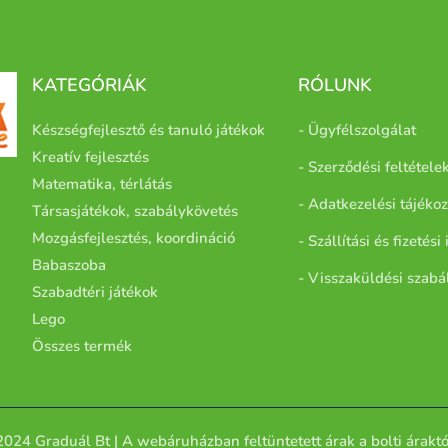
KATEGÓRIÁK
RÓLUNK
Készségfejlesztő és tanuló játékok
- Ügyfélszolgálat
Kreatív fejlesztés
- Szerződési feltétele
Matematika, térlátás
- Adatkezelési tájékoz
Társasjátékok, szabálykövetés
Mozgásfejlesztés, koordináció
- Szállítási és fizetés
Babaszoba
- Visszaküldési szabá
Szabadtéri játékok
Lego
Összes termék
2024 Graduál Bt | A
webáruházban feltüntetett árak a bolti áraktó