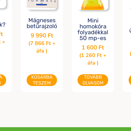
Mágneses
Mini
k?
betűrajzoló
homokóra
folyadékkal
Ft
9 990
Ft
50 mp-es
t
+
(
7 866
Ft
+
1 600
Ft
áfa )
(
1 260
Ft
+
áfa )
A
KOSÁRBA
TOVÁBB
M
TESZEM
OLVASOM