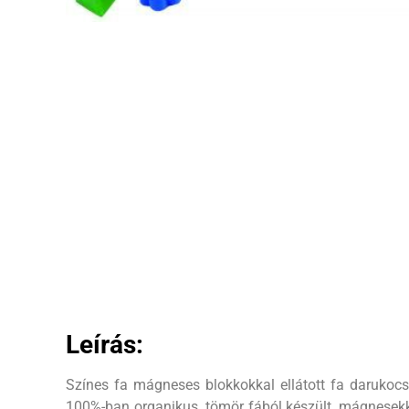
Leírás:
Színes fa mágneses blokkokkal ellátott fa darukoc
100%-ban organikus, tömör fából készült, mágnesekk