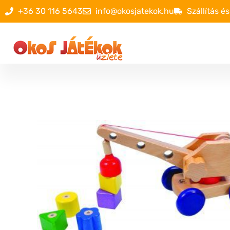
+36 30 116 5643
info@okosjatekok.hu
Szállítás és