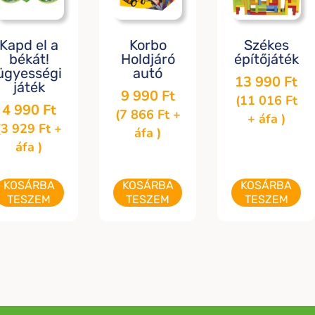
Kapd el a
Korbo
Székes
békát!
Holdjáró
építőjáték
ügyességi
autó
13 990
Ft
játék
9 990
Ft
(
11 016
Ft
4 990
Ft
(
7 866
Ft
+
+ áfa )
(
3 929
Ft
+
áfa )
áfa )
KOSÁRBA
KOSÁRBA
KOSÁRBA
TESZEM
TESZEM
TESZEM