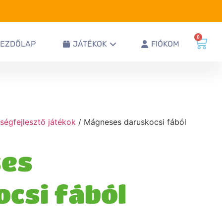
0
KEZDŐLAP
JÁTÉKOK
FIÓKOM
ségfejlesztő játékok
/ Mágneses daruskocsi fából
es
csi fából