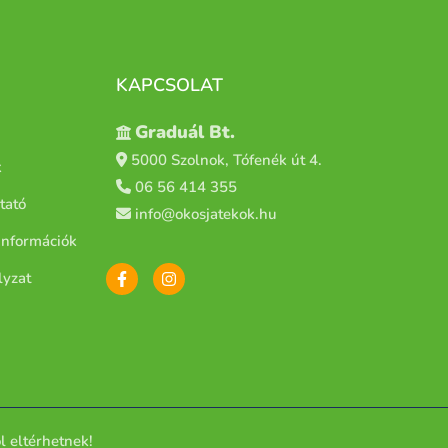
KAPCSOLAT
Graduál Bt.
5000 Szolnok, Tófenék út 4.
k
06 56 414 355
tató
info@okosjatekok.hu
i információk
lyzat
l eltérhetnek!