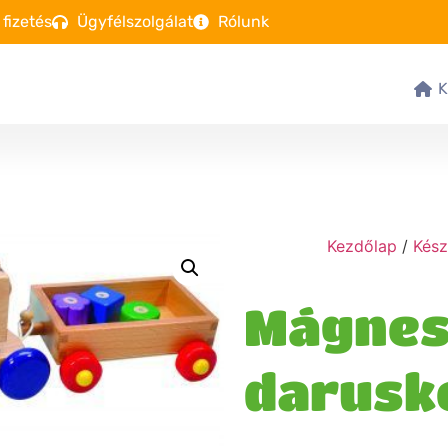
 fizetés
Ügyfélszolgálat
Rólunk
Kezdőlap
/
Kész
Mágnes
darusko