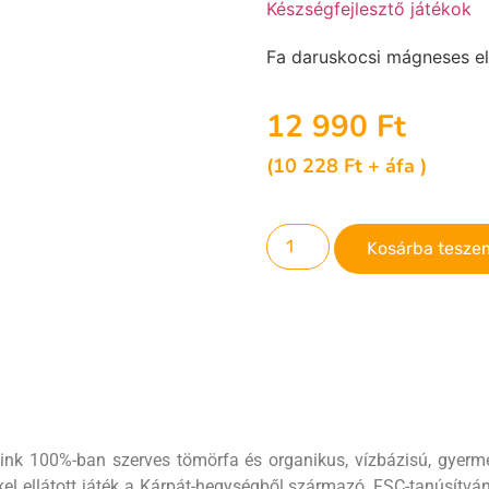
Készségfejlesztő játékok
Fa daruskocsi mágneses e
12 990
Ft
(
10 228
Ft
+ áfa )
Kosárba tesze
sink 100%-ban szerves tömörfa és organikus, vízbázisú, gyerm
el ellátott játék a Kárpát-hegységből származó, FSC-tanúsítvá