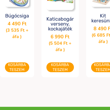
Búgócsiga
Kit
Katicabogár
keresün
4 490
Ft
verseny,
8 490
kockajáték
(
3 535
Ft
+
(
6 685
F
6 990
Ft
áfa )
áfa )
(
5 504
Ft
+
áfa )
KOSÁRBA
KOSÁRBA
KOSÁRB
TESZEM
TESZEM
TESZE