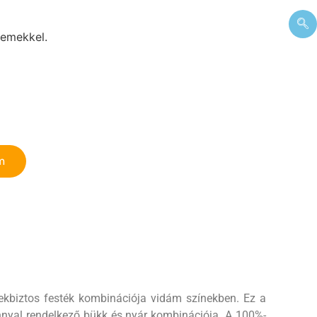
lemekkel.
m
ekbiztos festék kombinációja vidám színekben. Ez a
nnyal rendelkező bükk és nyár kombinációja. A 100%-