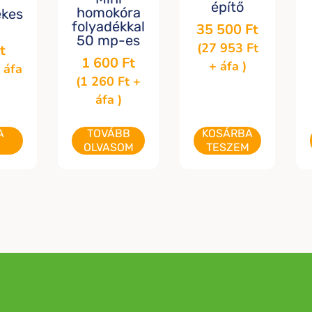
építő
homokóra
ekes
folyadékkal
35 500
Ft
50 mp-es
(
27 953
Ft
t
1 600
Ft
+ áfa )
 áfa
(
1 260
Ft
+
áfa )
A
TOVÁBB
KOSÁRBA
M
OLVASOM
TESZEM