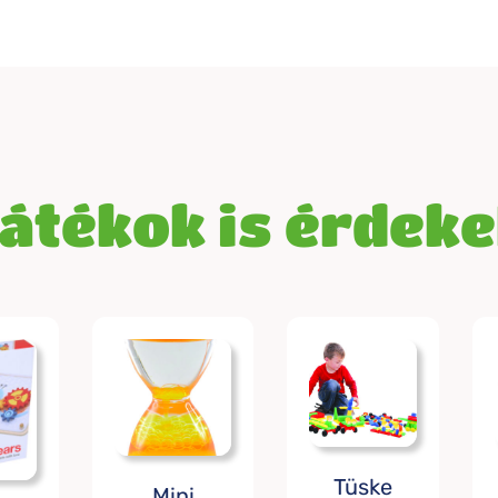
játékok is érdek
Tüske
Mini