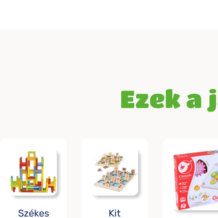
Ezek a 
Székes
Kit