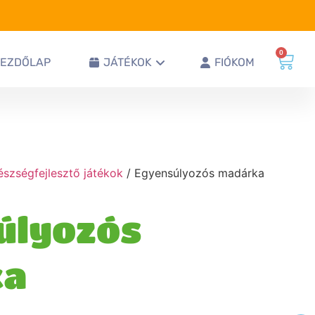
0
KEZDŐLAP
JÁTÉKOK
FIÓKOM
észségfejlesztő játékok
/ Egyensúlyozós madárka
úlyozós
ka