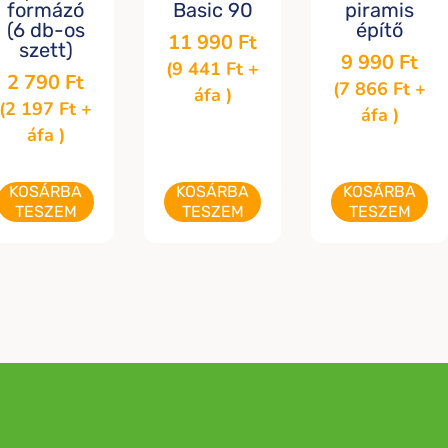
formázó
Basic 90
piramis
(6 db-os
építő
11 990
Ft
szett)
9 990
Ft
(
9 441
Ft
+
2 790
Ft
(
7 866
Ft
+
áfa )
(
2 197
Ft
+
áfa )
áfa )
KOSÁRBA
KOSÁRBA
KOSÁRBA
TESZEM
TESZEM
TESZEM