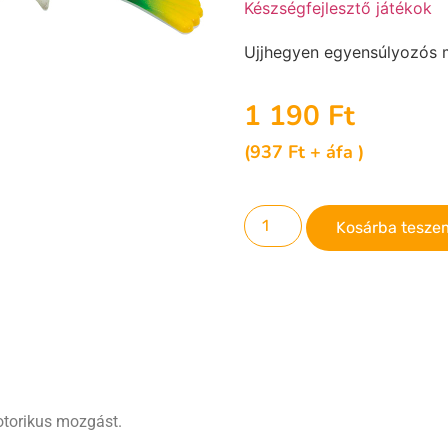
Készségfejlesztő játékok
Ujjhegyen egyensúlyozós
1 190
Ft
(
937
Ft
+ áfa )
Kosárba tesze
otorikus mozgást.