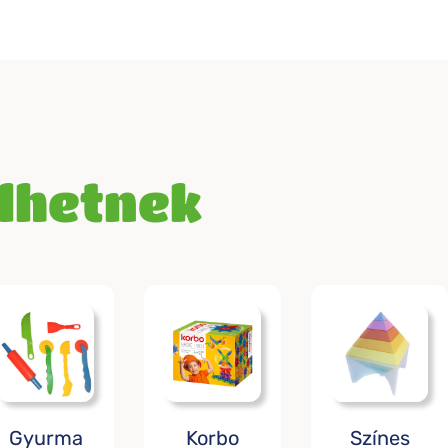
elhetnek
Gyurma
Korbo
Színes