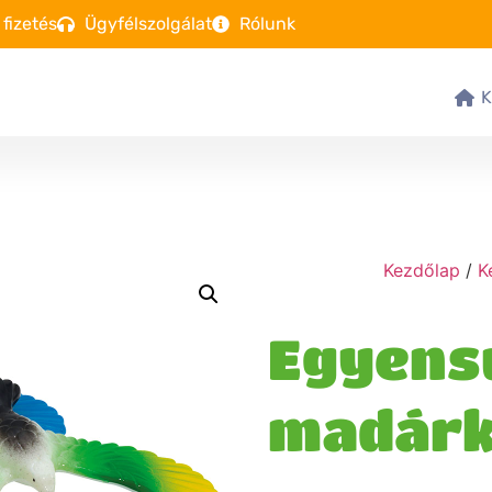
 fizetés
Ügyfélszolgálat
Rólunk
Kezdőlap
/
K
Egyens
madár