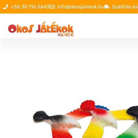
+36 30 116 5643
info@okosjatekok.hu
Szállítás és