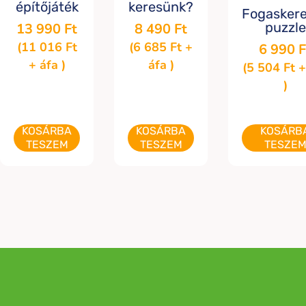
építőjáték
keresünk?
Fogasker
puzzle
13 990
Ft
8 490
Ft
(
11 016
Ft
(
6 685
Ft
+
6 990
F
+ áfa )
áfa )
(
5 504
Ft
+
)
KOSÁRBA
KOSÁRBA
KOSÁRB
TESZEM
TESZEM
TESZE