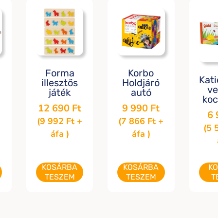
Forma
Korbo
Kat
illesztős
Holdjáró
ve
játék
autó
koc
12 690
Ft
9 990
Ft
6
(
9 992
Ft
+
(
7 866
Ft
+
(
5 
áfa )
áfa )
KOSÁRBA
KOSÁRBA
K
TESZEM
TESZEM
T