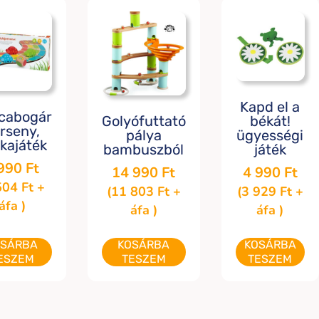
Kapd el a
icabogár
békát!
Golyófuttató
rseny,
ügyességi
pálya
kajáték
játék
bambuszból
 990
Ft
4 990
Ft
14 990
Ft
504
Ft
+
(
3 929
Ft
+
(
11 803
Ft
+
áfa )
áfa )
áfa )
OSÁRBA
KOSÁRBA
KOSÁRBA
ESZEM
TESZEM
TESZEM