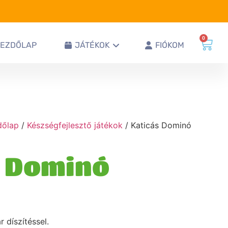
0
KEZDŐLAP
JÁTÉKOK
FIÓKOM
dőlap
/
Készségfejlesztő játékok
/ Katicás Dominó
s Dominó
 díszítéssel.