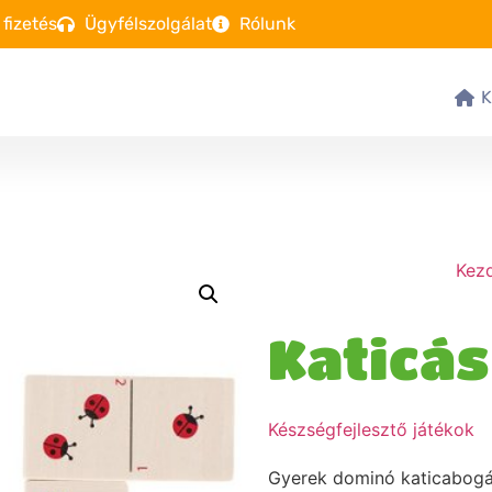
 fizetés
Ügyfélszolgálat
Rólunk
Kez
Katicá
Készségfejlesztő játékok
Gyerek dominó katicabogár