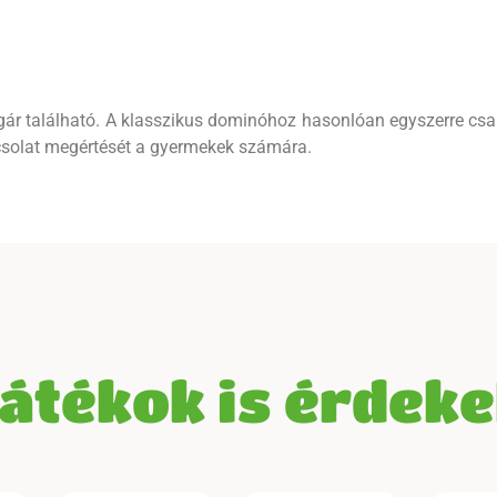
r található. A klasszikus dominóhoz hasonlóan egyszerre csak
pcsolat megértését a gyermekek számára.
játékok is érdek