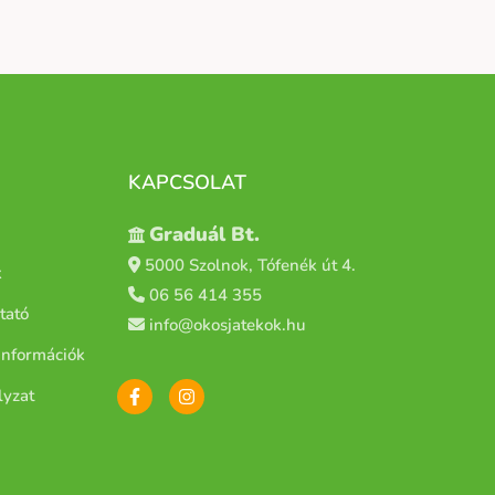
KAPCSOLAT
Graduál Bt.
5000 Szolnok, Tófenék út 4.
k
06 56 414 355
tató
info@okosjatekok.hu
i információk
lyzat