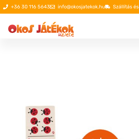
+36 30 116 5643
info@okosjatekok.hu
Szállítás és