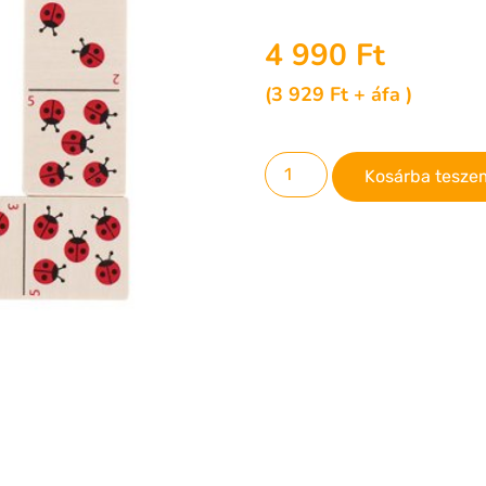
4 990
Ft
(
3 929
Ft
+ áfa )
Kosárba tesze