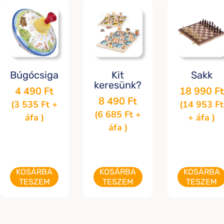
Búgócsiga
Kit
Sakk
keresünk?
4 490
Ft
18 990
Ft
8 490
Ft
(
3 535
Ft
+
(
14 953
Ft
(
6 685
Ft
+
áfa )
+ áfa )
áfa )
KOSÁRBA
KOSÁRBA
KOSÁRBA
TESZEM
TESZEM
TESZEM