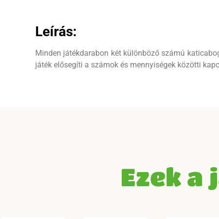
Leírás:
Minden játékdarabon két különböző számú katicabogá
játék elősegíti a számok és mennyiségek közötti ka
Ezek a 