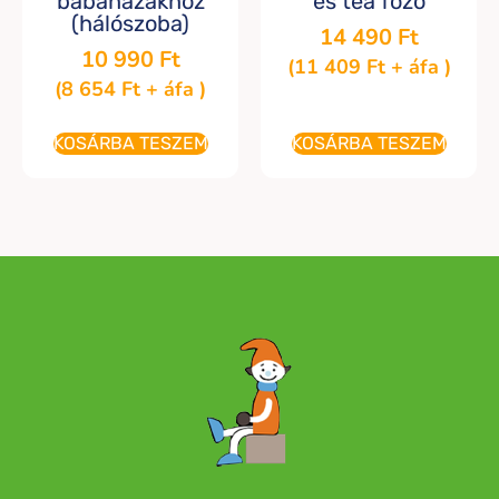
babaházakhoz
és tea főző
(hálószoba)
14 490
Ft
10 990
Ft
(
11 409
Ft
+ áfa )
(
8 654
Ft
+ áfa )
KOSÁRBA TESZEM
KOSÁRBA TESZEM