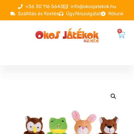
+36 30 116 5643
info@okosjatekok.hu
Szállítás és fizetés
Ügyfélszolgálat
Rólunk
0