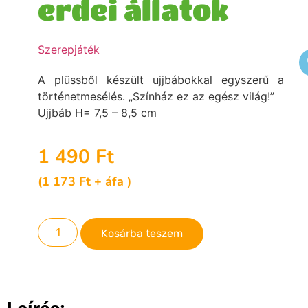
erdei állatok
Szerepjáték
A plüssből készült ujjbábokkal egyszerű a
történetmesélés. „Színház ez az egész világ!”
Ujjbáb H= 7,5 – 8,5 cm
1 490
Ft
(
1 173
Ft
+ áfa )
Kosárba teszem