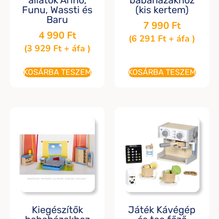
Funu, Wassti és
(kis kertem)
Baru
7 990
Ft
4 990
Ft
(
6 291
Ft
+ áfa )
(
3 929
Ft
+ áfa )
KOSÁRBA TESZEM
KOSÁRBA TESZEM
Kiegészítők
Játék Kávégép