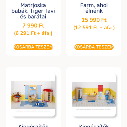
Matrjoska
Farm, ahol
babák, Tiger Tavi
élnénk
és barátai
15 990
Ft
7 990
Ft
(
12 591
Ft
+ áfa )
(
6 291
Ft
+ áfa )
KOSÁRBA TESZEM
KOSÁRBA TESZEM
Kiegészítők
Kiegészítők