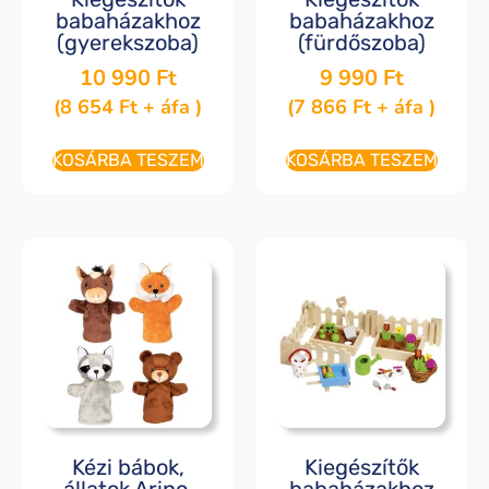
babaházakhoz
babaházakhoz
(gyerekszoba)
(fürdőszoba)
10 990
Ft
9 990
Ft
(
8 654
Ft
+ áfa )
(
7 866
Ft
+ áfa )
KOSÁRBA TESZEM
KOSÁRBA TESZEM
Kézi bábok,
Kiegészítők
állatok Arino,
babaházakhoz