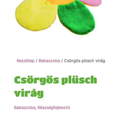
Kezdőlap
/
Babaszoba
/ Csörgős plüsch virág
Csörgős plüsch
virág
Babaszoba
,
Készségfejlesztő