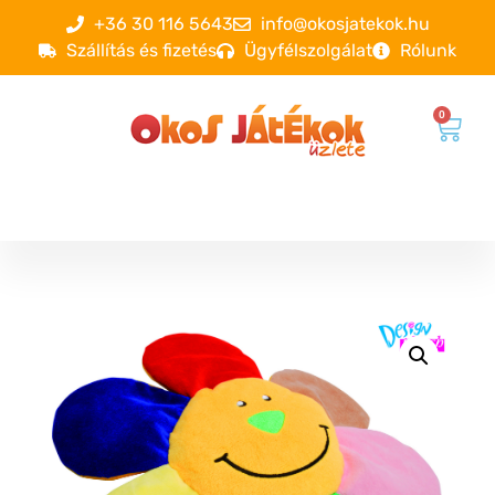
+36 30 116 5643
info@okosjatekok.hu
Szállítás és fizetés
Ügyfélszolgálat
Rólunk
0