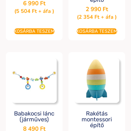
6 990
Ft
2 990
Ft
(
5 504
Ft
+ áfa )
(
2 354
Ft
+ áfa )
KOSÁRBA TESZEM
KOSÁRBA TESZEM
Babakocsi lánc
Rakétás
(járműves)
montessori
építő
8 490
Ft