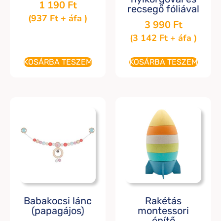
1 190
Ft
recsegő fóliával
(
937
Ft
+ áfa )
3 990
Ft
(
3 142
Ft
+ áfa )
KOSÁRBA TESZEM
KOSÁRBA TESZEM
Babakocsi lánc
Rakétás
(papagájos)
montessori
építő