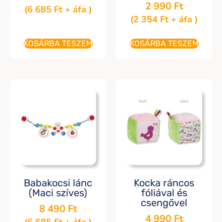
2 990
Ft
(
6 685
Ft
+ áfa )
(
2 354
Ft
+ áfa )
KOSÁRBA TESZEM
KOSÁRBA TESZEM
Babakocsi lánc
Kocka ráncos
(Maci szíves)
fóliával és
csengővel
8 490
Ft
4 990
Ft
(
6 685
Ft
+ áfa )